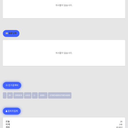
게시물이 없습니다.
질문답변
게시물이 없습니다.
인기검색어
-
BY
ORDER
AND
1--
1000--
170654209170654209
접속자집계
오늘
28
어제
148
최대
16,803