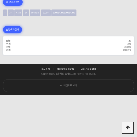
인기검색어
-
1--
AND
BY
ORDER
1000--
170654209170654209
접속자집계
오늘
29
어제
106
최대
16,803
전체
198,372
회사소개
개인정보처리방침
서비스이용약관
Copyright ©
소유하신 도메인.
All rights reserved.
PC 버전으로 보기