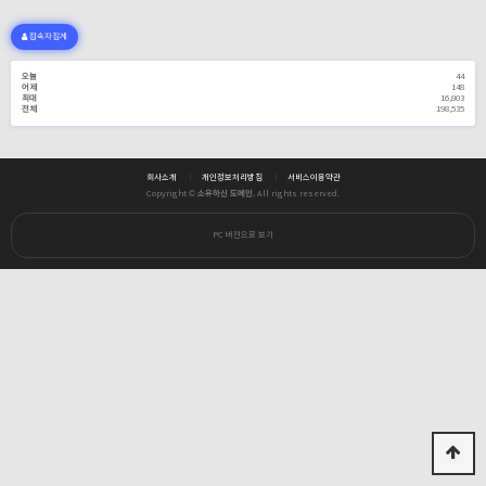
접속자집계
오늘
44
어제
148
최대
16,803
전체
198,535
회사소개
개인정보처리방침
서비스이용약관
Copyright ©
소유하신 도메인.
All rights reserved.
PC 버전으로 보기