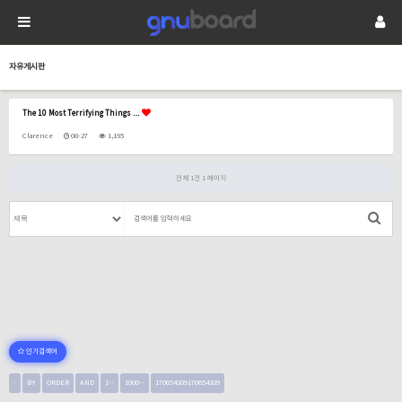
자유게시판
The 10 Most Terrifying Things …
Clarence
08-27
1,195
전체 1건
1 페이지
인기검색어
-
BY
ORDER
AND
1--
1000--
170654209170654209